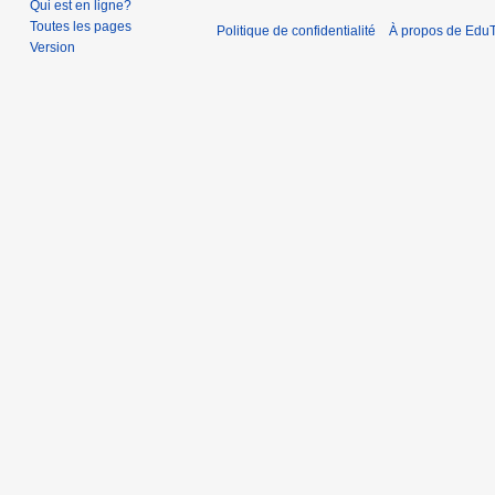
Qui est en ligne?
2
Toutes les pages
0
Politique de confidentialité
À propos de EduT
Version
1
9