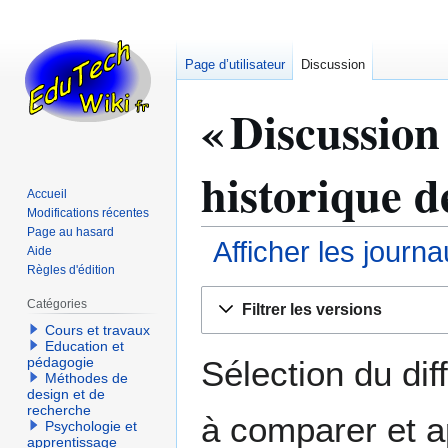
Page d’utilisateur
Discussion
« Discussion 
historique d
Accueil
Modifications récentes
Page au hasard
Afficher les journ
Aide
Règles d'édition
Aller
Aller
Catégories
Filtrer les versions
à
à
Cours et travaux
la
la
Education et
navigation
recherche
Sélection du dif
pédagogie
Méthodes de
design et de
recherche
à comparer et a
Psychologie et
apprentissage