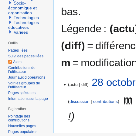
Socio-
bas.
économique et
organisation
Technologies
Technologies
Légende :
(actu
éducatives
Variées
(diff)
= différen
Outils
Pages liées
Suivi des pages liées
m
= modificatio
Atom
Contributions de
l’utilisateur
Journaux d’opérations
2
28 octob
Voir les groupes de
actu
diff
8
l’utilisateur
o
Pages spéciales
m
c
Informations sur la page
discussion
contributions
t
Big brother
o
!
Pointage des
b
contributions
r
Nouvelles pages
e
Pages populaires