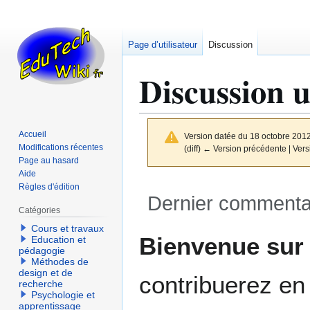
Page d’utilisateur
Discussion
Discussion u
Accueil
Version datée du 18 octobre 201
Modifications récentes
(diff) ← Version précédente | Versi
Page au hasard
Aide
Règles d'édition
Dernier commenta
Catégories
Cours et travaux
Aller
Aller
Bienvenue su
Education et
à
à
pédagogie
Méthodes de
la
la
design et de
contribuerez en 
navigation
recherche
recherche
Psychologie et
apprentissage