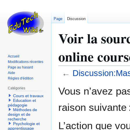
Page
Discussion
Voir la sour
online cou
Accueil
Modifications récentes
Page au hasard
←
Discussion:Ma
Aide
Règles d'édition
Aller
Aller
Vous n’avez pas 
Catégories
à
à
Cours et travaux
la
la
Education et
raison suivante 
navigation
recherche
pédagogie
Méthodes de
design et de
recherche
L’action que vo
Psychologie et
apprentissage