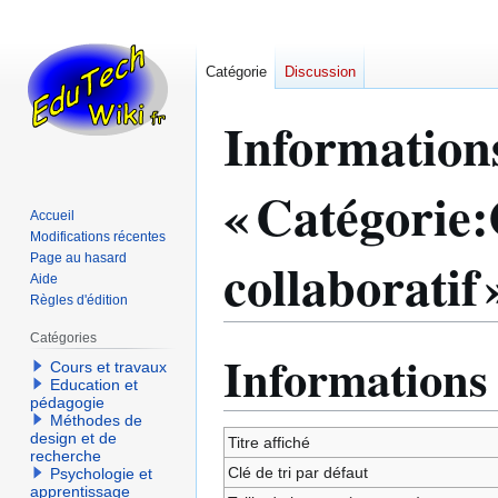
Catégorie
Discussion
Information
« Catégorie:
Accueil
Modifications récentes
collaboratif 
Page au hasard
Aide
Règles d'édition
Catégories
Informations
Aller
Aller
Cours et travaux
à
à
Education et
pédagogie
la
la
Méthodes de
navigation
recherche
design et de
Titre affiché
recherche
Clé de tri par défaut
Psychologie et
apprentissage