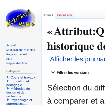
Attribut
Discussion
« Attribut:Qu
historique d
Accueil
Modifications récentes
Page au hasard
Afficher les journ
Aide
Règles d'édition
Aller
Aller
Catégories
Filtrer les versions
à
à
Cours et travaux
la
la
Education et
navigation
recherche
Sélection du dif
pédagogie
Méthodes de
design et de
recherche
à comparer et a
Psychologie et
apprentissage