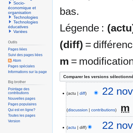
Socio-
bas.
économique et
organisation
Technologies
Technologies
Légende :
(actu
éducatives
Variées
(diff)
= différen
Outils
Pages liées
Suivi des pages liées
m
= modificatio
Atom
Pages spéciales
Informations sur la page
Big brother
2
22 nov
Pointage des
contributions
actu
diff
2
Nouvelles pages
n
m
Pages populaires
o
discussion
contributions
Qui est en ligne?
v
Toutes les pages
A
e
Version
22 nov
u
m
actu
diff
c
b