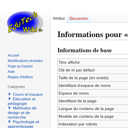
Attribut
Discussion
Informations pour «
Informations de base
Aller
Aller
à
à
Accueil
Modifications récentes
la
la
Titre affiché
Page au hasard
navigation
recherche
Clé de tri par défaut
Aide
Règles d'édition
Taille de la page (en octets)
Identifiant dʼespace de noms
Catégories
Espace de noms
Cours et travaux
Education et
Identifiant de la page
pédagogie
Méthodes de
Langue du contenu de la page
design et de
Modèle de contenu de la page
recherche
Psychologie et
Indexation par robots
apprentissage