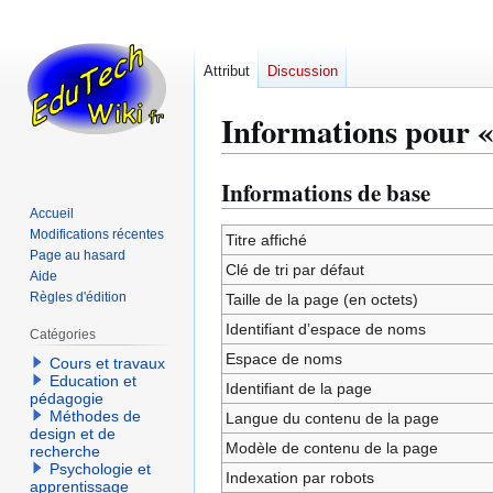
Attribut
Discussion
Informations pour « 
Informations de base
Aller
Aller
à
à
Accueil
Modifications récentes
la
la
Titre affiché
Page au hasard
navigation
recherche
Clé de tri par défaut
Aide
Règles d'édition
Taille de la page (en octets)
Identifiant dʼespace de noms
Catégories
Espace de noms
Cours et travaux
Education et
Identifiant de la page
pédagogie
Méthodes de
Langue du contenu de la page
design et de
Modèle de contenu de la page
recherche
Psychologie et
Indexation par robots
apprentissage