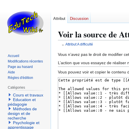
Attribut
Discussion
Voir la source de At
←
Attribut:A difficulté
Aller
Aller
Vous n’avez pas le droit de modifier cet
Accueil
à
à
Modifications récentes
L’action que vous essayez de réaliser n
la
la
Page au hasard
Vous pouvez voir et copier le contenu 
Aide
navigation
recherche
Règles d'édition
Catégories
Cours et travaux
Education et
pédagogie
Méthodes de
design et de
recherche
Psychologie et
apprentissage