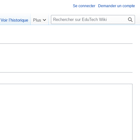
Se connecter
Demander un compte
R
Voir l’historique
Plus
e
c
h
e
r
c
h
e
r