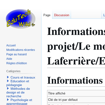
Page
Discussion
L
Information
projet/Le mo
Accueil
Modifications récentes
Laferrière/E
Page au hasard
Aide
Règles d'édition
Catégories
Informations
Aller
Aller
Cours et travaux
à
à
Education et
pédagogie
la
la
Méthodes de
navigation
recherche
design et de
Titre affiché
recherche
Clé de tri par défaut
Psychologie et
apprentissage