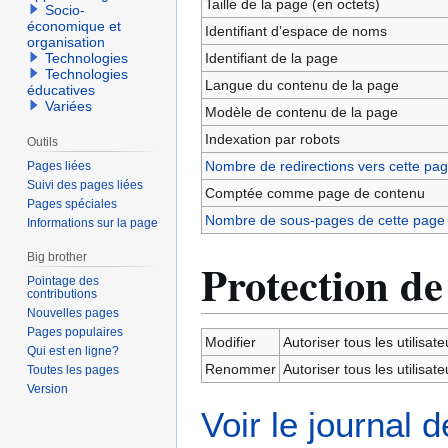
Taille de la page (en octets)
Socio-
économique et
Identifiant dʼespace de noms
organisation
Identifiant de la page
Technologies
Technologies
Langue du contenu de la page
éducatives
Variées
Modèle de contenu de la page
Indexation par robots
Outils
Nombre de redirections vers cette pa
Pages liées
Suivi des pages liées
Comptée comme page de contenu
Pages spéciales
Nombre de sous-pages de cette page
Informations sur la page
Big brother
Protection de
Pointage des
contributions
Nouvelles pages
Pages populaires
Modifier
Autoriser tous les utilisateu
Qui est en ligne?
Renommer
Autoriser tous les utilisateu
Toutes les pages
Version
Voir le journal 