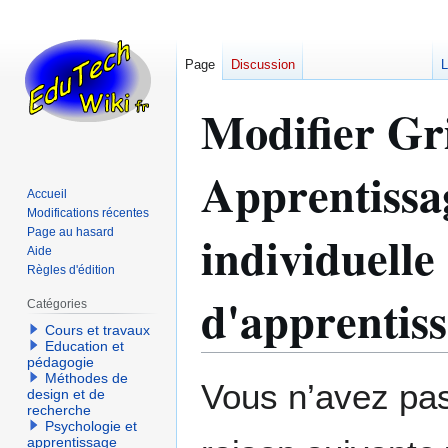
Page
Discussion
L
Modifier Gr
Apprentissag
Accueil
Modifications récentes
individuelle
Page au hasard
Aide
Règles d'édition
d'apprentiss
Catégories
Cours et travaux
Education et
pédagogie
Méthodes de
Aller
Aller
Vous n’avez pas 
design et de
à
à
recherche
la
la
Psychologie et
apprentissage
navigation
recherche