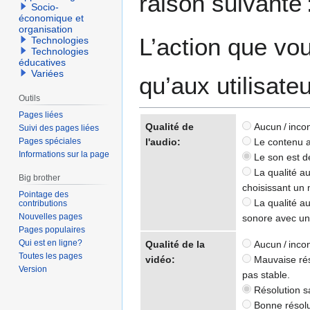
raison suivante 
Socio-
économique et
organisation
L’action que vo
Technologies
Technologies
éducatives
Variées
qu’aux utilisate
Outils
Pages liées
Qualité de
Aucun / inco
Suivi des pages liées
Pages spéciales
l'audio:
Le contenu au
Informations sur la page
Le son est de
La qualité au
Big brother
choisissant un 
Pointage des
La qualité au
contributions
Nouvelles pages
sonore avec un 
Pages populaires
Qui est en ligne?
Qualité de la
Aucun / inco
Toutes les pages
vidéo:
Mauvaise réso
Version
pas stable.
Résolution sa
Bonne résolut