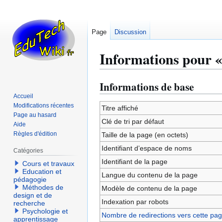
Page
Discussion
Informations pour « 
Informations de base
Aller
Aller
à
à
Accueil
Modifications récentes
la
la
Titre affiché
Page au hasard
navigation
recherche
Clé de tri par défaut
Aide
Règles d'édition
Taille de la page (en octets)
Identifiant dʼespace de noms
Catégories
Identifiant de la page
Cours et travaux
Education et
Langue du contenu de la page
pédagogie
Méthodes de
Modèle de contenu de la page
design et de
Indexation par robots
recherche
Psychologie et
Nombre de redirections vers cette pa
apprentissage