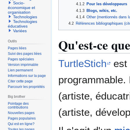
Socio-
4.1.2
Pour les développeurs
économique et
4.1.3
Blogs, wikis, etc.
organisation
Technologies
4.1.4
Other (mentionnés dans 
Technologies
4.2
Références bibliographiques (cit
éducatives
Variées
Qu'est-ce que
Outils
Pages liées
Suivi des pages liées
Pages spéciales
TurtleStich
est 
Version imprimable
Lien permanent
Informations sur la page
programmable. E
Citer cette page
Parcourir les propriétés
(artiste, éducat
Big brother
Pointage des
contributions
(artiste, dévelo
Nouvelles pages
Pages populaires
Qui est en ligne?
Toutes les pages