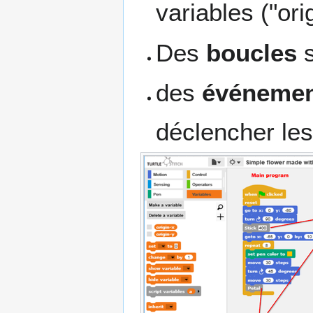
variables ("ori
Des
boucles
s
des
événeme
déclencher les