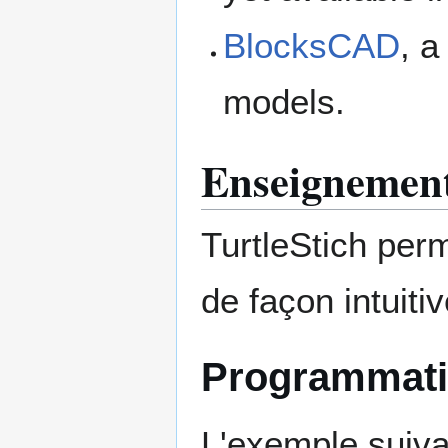
BlocksCAD
, a
models.
Enseignement
TurtleStich per
de façon intuitiv
Programmatio
L'exemple suiva