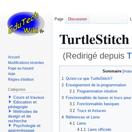
Page
Discussion
L
TurtleStitch
(Redirigé depuis
T
Accueil
Modifications récentes
Aller
Aller
Page au hasard
Sommaire
Aide
à
à
1
Qu'est-ce que TurtleStitch?
Règles d'édition
la
la
2
Enseignement de la programmation
navigation
recherche
Catégories
2.1
Programmation intuitive
Cours et travaux
3
Fonctionnalités de bases et trucs pour u
Education et
3.1
Fonctionnalités basiques
pédagogie
3.2
Trucs et Astuces
Méthodes de
design et de
4
Références et Liens
recherche
4.1
Liens
Psychologie et
4.1.1
Liens officiels
apprentissage