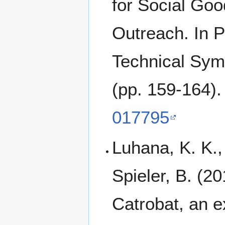
for Social Goo
Outreach. In 
Technical Sym
(pp. 159-164)
017795
Luhana, K. K.,
Spieler, B. (2
Catrobat, an e