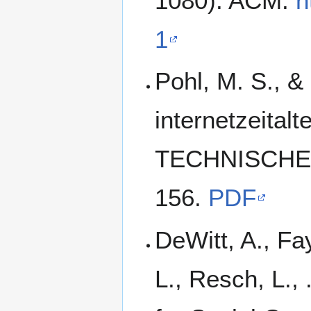
1080). ACM.
h
1
Pohl, M. S., &
internetzeit
TECHNISCHE
156.
PDF
DeWitt, A., Fa
L., Resch, L.,