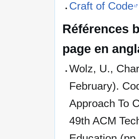
Craft of Code
Références b
page en angl
Wolz, U., Char
February). Cod
Approach To C
49th ACM Tec
Education (pp