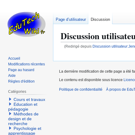
Page d’utilisateur
Discussion
Discussion utilisate
(Redirigé depuis
Discussion utilisateur:Je
Aller
Aller
Accueil
à
à
Modifications récentes
la
la
Page au hasard
La dernière modification de cette page a été fa
Aide
navigation
recherche
Le contenu est disponible sous licence
Licen
Règles d'édition
Politique de confidentialité
À propos de EduT
Catégories
Cours et travaux
Education et
pédagogie
Méthodes de
design et de
recherche
Psychologie et
apprentissage