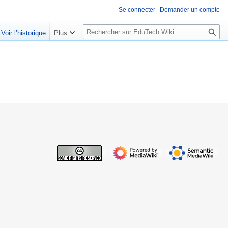
Se connecter
Demander un compte
R
Voir l’historique
Plus
e
c
h
e
r
c
h
e
r