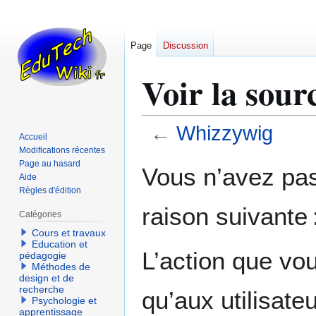
Page
Discussion
Voir la sou
←
Whizzywig
Accueil
Modifications récentes
Aller
Aller
Page au hasard
Vous n’avez pas 
Aide
à
à
Règles d'édition
la
la
raison suivante 
navigation
recherche
Catégories
Cours et travaux
Education et
L’action que vo
pédagogie
Méthodes de
design et de
recherche
qu’aux utilisate
Psychologie et
apprentissage