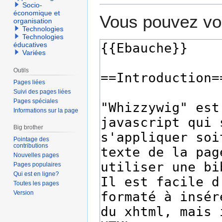
Socio-
économique et
Vous pouvez voi
organisation
Technologies
Technologies
éducatives
Variées
Outils
Pages liées
Suivi des pages liées
Pages spéciales
Informations sur la page
Big brother
Pointage des
contributions
Nouvelles pages
Pages populaires
Qui est en ligne?
Toutes les pages
Version