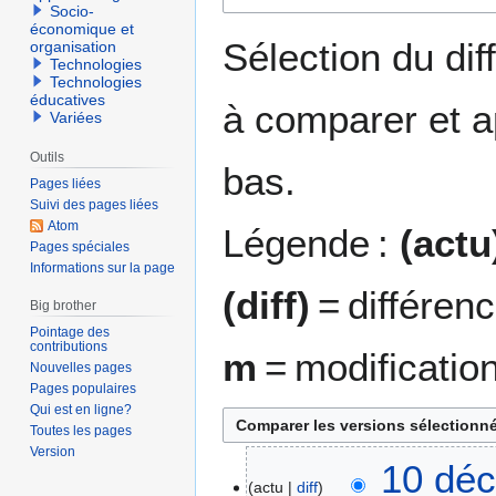
Socio-
la
la
économique et
navigation
recherche
Sélection du dif
organisation
Technologies
Technologies
éducatives
à comparer et a
Variées
Outils
bas.
Pages liées
Suivi des pages liées
Atom
Légende :
(actu
Pages spéciales
Informations sur la page
(diff)
= différen
Big brother
Pointage des
contributions
m
= modificatio
Nouvelles pages
Pages populaires
Qui est en ligne?
Toutes les pages
Version
1
10 déc
actu
diff
0