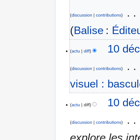
d
é
discussion
contributions
c
e
Balise
:
Édite
m
b
10 déc
r
actu
diff
e
2
0
discussion
contributions
2
A
visuel : bascu
3
u
c
10 déc
u
actu
diff
n
r
é
discussion
contributions
s
u
explore les int