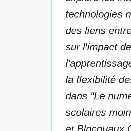
m
é
technologies nu
d
e
s
des liens entr
m
o
sur l'impact 
d
i
f
l'apprentissag
i
c
la flexibilité
a
t
i
dans "Le numé
o
n
scolaires moins
s
et Blocquaux (