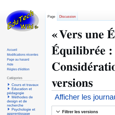
Page
Discussion
« Vers une 
Équilibrée : 
Accueil
Modifications récentes
Considératio
Page au hasard
Aide
Règles d'édition
versions
Catégories
Cours et travaux
Education et
pédagogie
Afficher les journ
Méthodes de
design et de
recherche
Aller
Aller
Psychologie et
Filtrer les versions
apprentissage
à
à