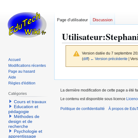
Page d’utilisateur
Discussion
Utilisateur
:
Stephani
Version datée du 7 septembre 20
(
diff
)
← Version précédente
| Vers
Accueil
Modifications récentes
Page au hasard
Aller
Aller
Aide
à
à
Règles d'édition
la
la
La dernière modification de cette page a été f
Catégories
navigation
recherche
Le contenu est disponible sous licence
Licen
Cours et travaux
Education et
Politique de confidentialité
À propos de EduT
pédagogie
Méthodes de
design et de
recherche
Psychologie et
apprentissage