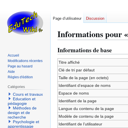
Page d’utilisateur
Discussion
Informations pour « 
Informations de base
Aller
Aller
à
à
Accueil
Modifications récentes
la
la
Titre affiché
Page au hasard
navigation
recherche
Clé de tri par défaut
Aide
Règles d'édition
Taille de la page (en octets)
Identifiant dʼespace de noms
Catégories
Espace de noms
Cours et travaux
Education et
Identifiant de la page
pédagogie
Méthodes de
Langue du contenu de la page
design et de
Modèle de contenu de la page
recherche
Psychologie et
Identifiant de l’utilisateur
apprentissage