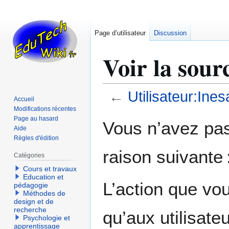
Page d’utilisateur
Discussion
Voir la sour
←
Utilisateur:Ines
Accueil
Modifications récentes
Aller
Aller
Page au hasard
Vous n’avez pas 
Aide
à
à
Règles d'édition
la
la
raison suivante 
navigation
recherche
Catégories
Cours et travaux
Education et
L’action que vo
pédagogie
Méthodes de
design et de
recherche
qu’aux utilisate
Psychologie et
apprentissage