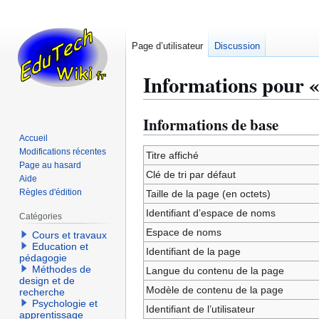
Page d’utilisateur
Discussion
Informations pour « 
Informations de base
Aller
Aller
à
à
Accueil
Modifications récentes
la
la
Titre affiché
Page au hasard
navigation
recherche
Clé de tri par défaut
Aide
Règles d'édition
Taille de la page (en octets)
Identifiant dʼespace de noms
Catégories
Espace de noms
Cours et travaux
Education et
Identifiant de la page
pédagogie
Méthodes de
Langue du contenu de la page
design et de
Modèle de contenu de la page
recherche
Psychologie et
Identifiant de l’utilisateur
apprentissage