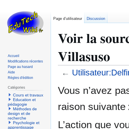
Page d’utilisateur
Discussion
Voir la sour
Villasuso
Accueil
Modifications récentes
Page au hasard
←
Utilisateur:Delf
Aide
Règles d'édition
Aller
Aller
Vous n’avez pas 
Catégories
à
à
Cours et travaux
la
la
Education et
raison suivante 
navigation
recherche
pédagogie
Méthodes de
design et de
recherche
L’action que vo
Psychologie et
apprentissage