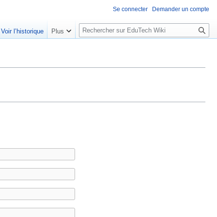
Se connecter
Demander un compte
R
Voir l’historique
Plus
e
c
h
e
r
c
h
e
r