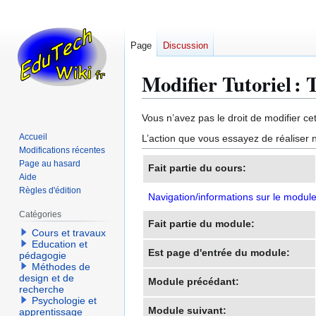
Page
Discussion
Modifier Tutoriel : 
Aller
Aller
Vous n’avez pas le droit de modifier cet
à
à
Accueil
L’action que vous essayez de réaliser n
la
la
Modifications récentes
navigation
recherche
Page au hasard
Fait partie du cours:
Aide
Règles d'édition
Navigation/informations sur le modul
Catégories
Fait partie du module:
Cours et travaux
Education et
Est page d'entrée du module:
pédagogie
Méthodes de
design et de
Module précédant:
recherche
Psychologie et
Module suivant:
apprentissage