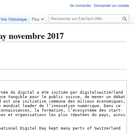
Se connecter
Demander un compte
R
Voir l’historique
Plus
e
c
Day novembre 2017
h
e
r
c
h
e
r