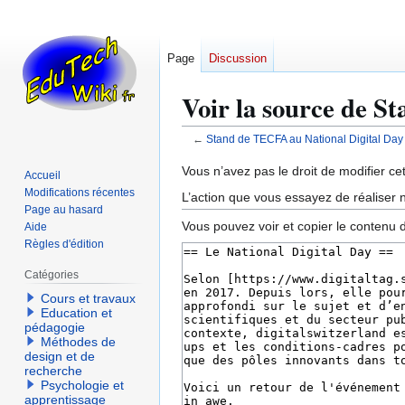
Page
Discussion
Voir la source de S
←
Stand de TECFA au National Digital Da
Aller
Aller
Vous n’avez pas le droit de modifier cet
Accueil
à
à
Modifications récentes
L’action que vous essayez de réaliser n
la
la
Page au hasard
Vous pouvez voir et copier le contenu 
Aide
navigation
recherche
Règles d'édition
Catégories
Cours et travaux
Education et
pédagogie
Méthodes de
design et de
recherche
Psychologie et
apprentissage