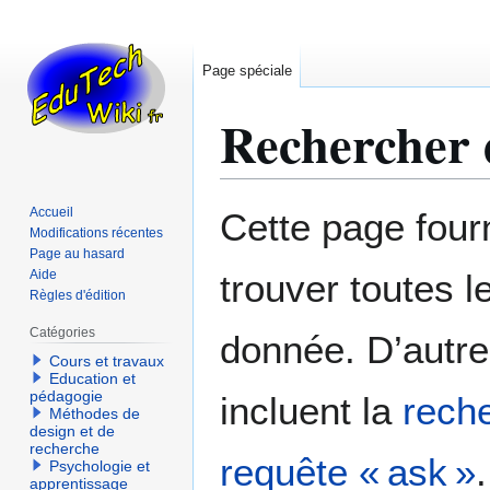
Page spéciale
Rechercher d
Aller
Aller
Accueil
Cette page fourn
à
à
Modifications récentes
Page au hasard
la
la
Aide
trouver toutes l
navigation
recherche
Règles d'édition
Catégories
donnée. D’autre
Cours et travaux
Education et
pédagogie
incluent la
reche
Méthodes de
design et de
recherche
requête « ask »
.
Psychologie et
apprentissage