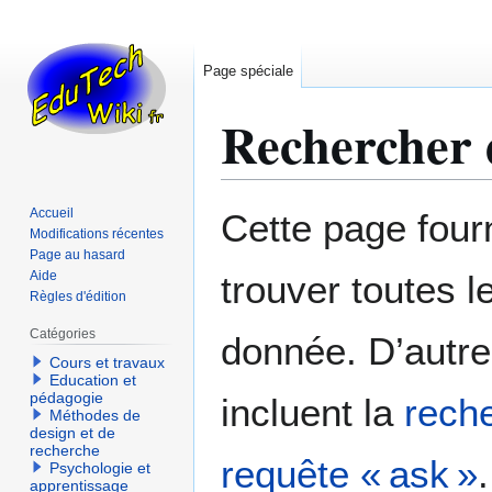
Page spéciale
Rechercher d
Aller
Aller
Accueil
Cette page fourn
à
à
Modifications récentes
Page au hasard
la
la
Aide
trouver toutes l
navigation
recherche
Règles d'édition
Catégories
donnée. D’autre
Cours et travaux
Education et
pédagogie
incluent la
reche
Méthodes de
design et de
recherche
requête « ask »
.
Psychologie et
apprentissage