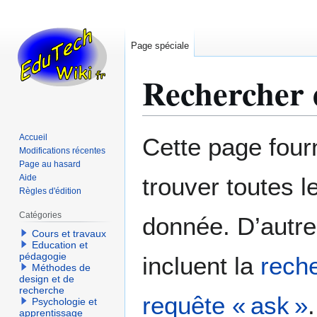
Page spéciale
Rechercher d
Aller
Aller
Accueil
Cette page fourn
à
à
Modifications récentes
Page au hasard
la
la
Aide
trouver toutes l
navigation
recherche
Règles d'édition
Catégories
donnée. D’autre
Cours et travaux
Education et
pédagogie
incluent la
reche
Méthodes de
design et de
recherche
requête « ask »
.
Psychologie et
apprentissage