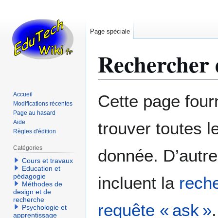
Page spéciale
Rechercher d
Aller
Aller
Accueil
Cette page fourn
à
à
Modifications récentes
Page au hasard
la
la
Aide
trouver toutes l
navigation
recherche
Règles d'édition
Catégories
donnée. D’autre
Cours et travaux
Education et
pédagogie
incluent la
reche
Méthodes de
design et de
recherche
requête « ask »
.
Psychologie et
apprentissage