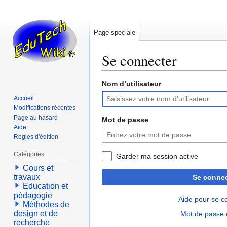
Page spéciale
Se connecter
Nom d’utilisateur
Aller
Aller
à
à
Accueil
la
la
Modifications récentes
navigation
recherche
Page au hasard
Mot de passe
Aide
Règles d'édition
Catégories
Garder ma session active
Cours et
travaux
Se connec
Education et
pédagogie
Aide pour se c
Méthodes de
design et de
Mot de passe 
recherche