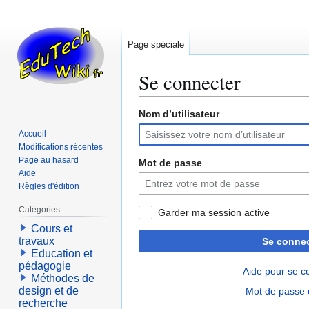
Page spéciale
Se connecter
Nom d’utilisateur
Aller
Aller
à
à
Accueil
la
la
Modifications récentes
navigation
recherche
Page au hasard
Mot de passe
Aide
Règles d'édition
Catégories
Garder ma session active
Cours et
travaux
Se connec
Education et
pédagogie
Aide pour se c
Méthodes de
design et de
Mot de passe 
recherche