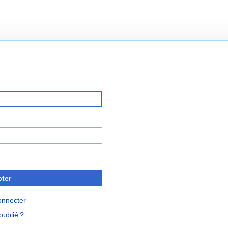
ter
onnecter
oublié ?