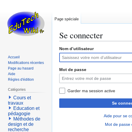
Page spéciale
Se connecter
Nom d’utilisateur
Aller
Aller
à
à
Accueil
la
la
Modifications récentes
navigation
recherche
Page au hasard
Mot de passe
Aide
Règles d'édition
Catégories
Garder ma session active
Cours et
travaux
Se connec
Education et
pédagogie
Aide pour se c
Méthodes de
design et de
Mot de passe 
recherche