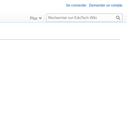
Se connecter
Demander un compte
R
Plus
e
c
h
e
r
c
h
e
r