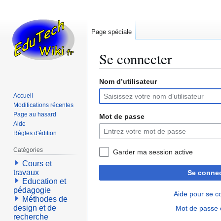
Page spéciale
Se connecter
Nom d’utilisateur
Aller
Aller
à
à
Accueil
la
la
Modifications récentes
navigation
recherche
Page au hasard
Mot de passe
Aide
Règles d'édition
Catégories
Garder ma session active
Cours et
travaux
Se connec
Education et
pédagogie
Aide pour se c
Méthodes de
design et de
Mot de passe 
recherche