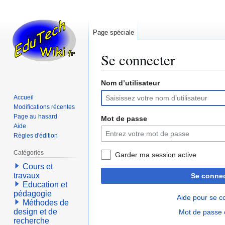
Page spéciale
Se connecter
Nom d’utilisateur
Aller
Aller
à
à
Accueil
la
la
Modifications récentes
navigation
recherche
Page au hasard
Mot de passe
Aide
Règles d'édition
Catégories
Garder ma session active
Cours et
travaux
Se connec
Education et
pédagogie
Aide pour se c
Méthodes de
design et de
Mot de passe 
recherche