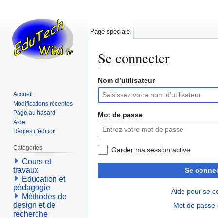
Page spéciale
Se connecter
Nom d’utilisateur
Aller
Aller
à
à
Accueil
la
la
Modifications récentes
navigation
recherche
Page au hasard
Mot de passe
Aide
Règles d'édition
Catégories
Garder ma session active
Cours et
travaux
Se connec
Education et
pédagogie
Aide pour se c
Méthodes de
design et de
Mot de passe 
recherche