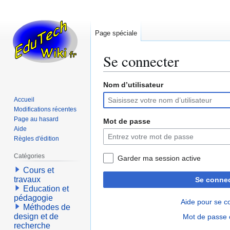
Page spéciale
Se connecter
Nom d’utilisateur
Aller
Aller
à
à
Accueil
la
la
Modifications récentes
navigation
recherche
Page au hasard
Mot de passe
Aide
Règles d'édition
Catégories
Garder ma session active
Cours et
travaux
Se connec
Education et
pédagogie
Aide pour se c
Méthodes de
design et de
Mot de passe 
recherche