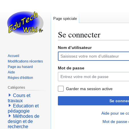
Page spéciale
Se connecter
Nom d’utilisateur
Aller
Aller
à
à
Accueil
la
la
Modifications récentes
navigation
recherche
Page au hasard
Mot de passe
Aide
Règles d'édition
Catégories
Garder ma session active
Cours et
travaux
Se connec
Education et
pédagogie
Aide pour se c
Méthodes de
design et de
Mot de passe 
recherche