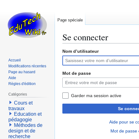
Page spéciale
Se connecter
Nom d’utilisateur
Aller
Aller
à
à
Accueil
la
la
Modifications récentes
navigation
recherche
Page au hasard
Mot de passe
Aide
Règles d'édition
Catégories
Garder ma session active
Cours et
travaux
Se connec
Education et
pédagogie
Aide pour se c
Méthodes de
design et de
Mot de passe 
recherche