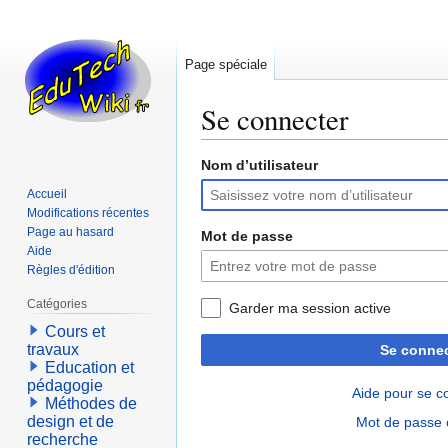
Page spéciale
Se connecter
Nom d’utilisateur
Aller
Aller
à
à
Accueil
la
la
Modifications récentes
navigation
recherche
Page au hasard
Mot de passe
Aide
Règles d'édition
Catégories
Garder ma session active
Cours et
travaux
Se connec
Education et
pédagogie
Aide pour se c
Méthodes de
design et de
Mot de passe 
recherche