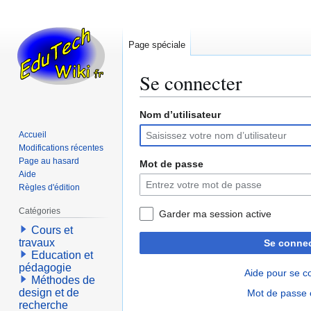
Page spéciale
Se connecter
Nom d’utilisateur
Aller
Aller
à
à
Accueil
la
la
Modifications récentes
navigation
recherche
Page au hasard
Mot de passe
Aide
Règles d'édition
Catégories
Garder ma session active
Cours et
travaux
Se connec
Education et
pédagogie
Aide pour se c
Méthodes de
design et de
Mot de passe 
recherche