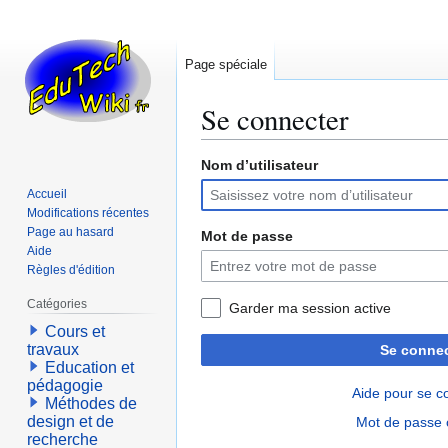
Page spéciale
Se connecter
Nom d’utilisateur
Aller
Aller
à
à
Accueil
la
la
Modifications récentes
navigation
recherche
Page au hasard
Mot de passe
Aide
Règles d'édition
Catégories
Garder ma session active
Cours et
travaux
Se connec
Education et
pédagogie
Aide pour se c
Méthodes de
design et de
Mot de passe 
recherche