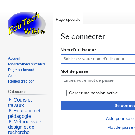
Page spéciale
Se connecter
Nom d’utilisateur
Aller
Aller
à
à
Accueil
la
la
Modifications récentes
navigation
recherche
Page au hasard
Mot de passe
Aide
Règles d'édition
Catégories
Garder ma session active
Cours et
travaux
Se connec
Education et
pédagogie
Aide pour se c
Méthodes de
design et de
Mot de passe 
recherche