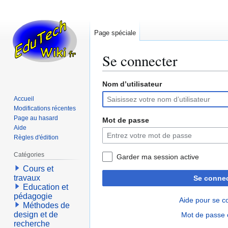
Page spéciale
Se connecter
Nom d’utilisateur
Aller
Aller
à
à
Accueil
la
la
Modifications récentes
navigation
recherche
Page au hasard
Mot de passe
Aide
Règles d'édition
Catégories
Garder ma session active
Cours et
travaux
Se connec
Education et
pédagogie
Aide pour se c
Méthodes de
design et de
Mot de passe 
recherche