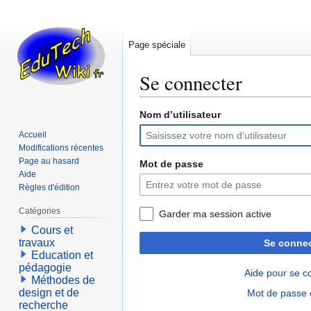
Page spéciale
Se connecter
Nom d’utilisateur
Aller
Aller
à
à
Accueil
la
la
Modifications récentes
navigation
recherche
Page au hasard
Mot de passe
Aide
Règles d'édition
Catégories
Garder ma session active
Cours et
travaux
Se connec
Education et
pédagogie
Aide pour se c
Méthodes de
design et de
Mot de passe 
recherche