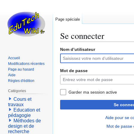
Page spéciale
Se connecter
Nom d’utilisateur
Aller
Aller
à
à
Accueil
la
la
Modifications récentes
navigation
recherche
Page au hasard
Mot de passe
Aide
Règles d'édition
Catégories
Garder ma session active
Cours et
travaux
Se connec
Education et
pédagogie
Aide pour se c
Méthodes de
design et de
Mot de passe 
recherche