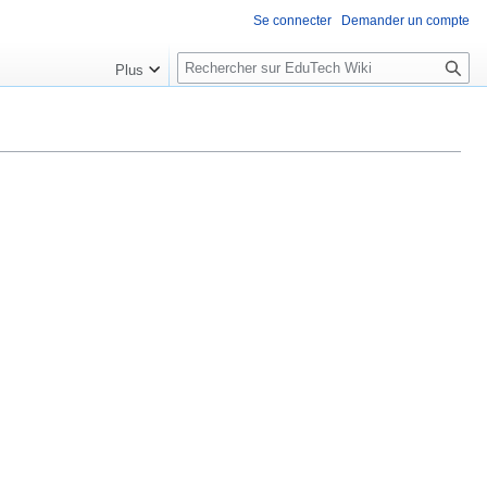
Se connecter
Demander un compte
R
Plus
e
c
h
e
r
c
h
e
r