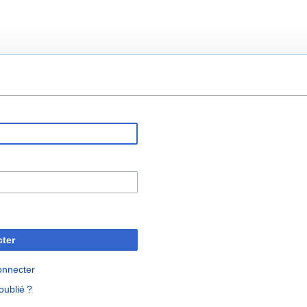
ter
onnecter
oublié ?