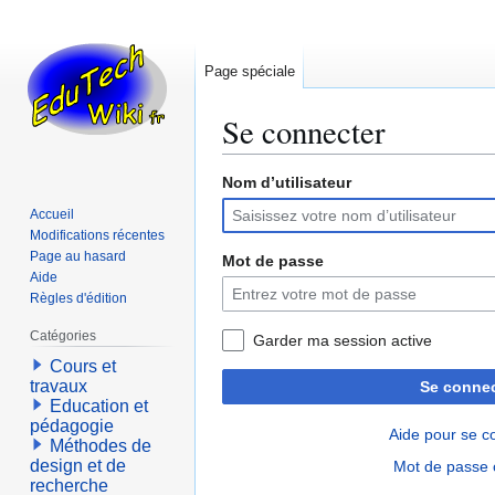
Page spéciale
Se connecter
Nom d’utilisateur
Aller
Aller
à
à
Accueil
la
la
Modifications récentes
navigation
recherche
Page au hasard
Mot de passe
Aide
Règles d'édition
Catégories
Garder ma session active
Cours et
travaux
Se connec
Education et
pédagogie
Aide pour se c
Méthodes de
design et de
Mot de passe 
recherche