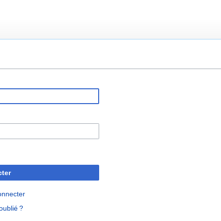
ter
onnecter
oublié ?