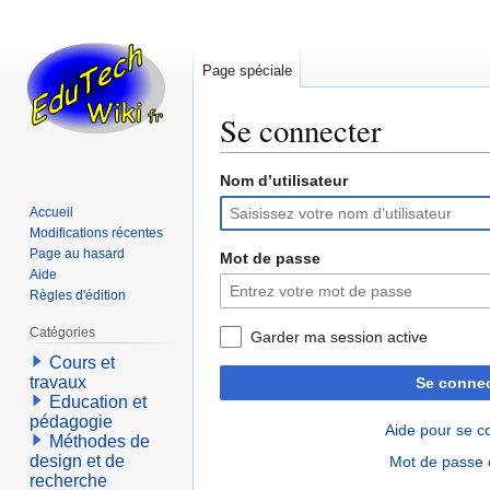
Page spéciale
Se connecter
Nom d’utilisateur
Aller
Aller
à
à
Accueil
la
la
Modifications récentes
navigation
recherche
Page au hasard
Mot de passe
Aide
Règles d'édition
Catégories
Garder ma session active
Cours et
travaux
Se connec
Education et
pédagogie
Aide pour se c
Méthodes de
design et de
Mot de passe 
recherche