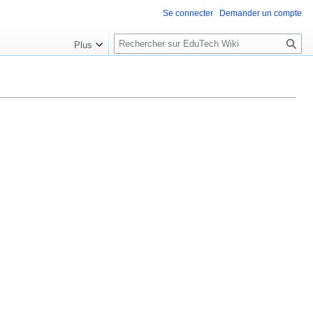
Se connecter
Demander un compte
R
Plus
e
c
h
e
r
c
h
e
r