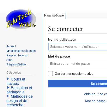
Page spéciale
Se connecter
Nom d’utilisateur
Aller
Aller
à
à
Accueil
la
la
Modifications récentes
navigation
recherche
Page au hasard
Mot de passe
Aide
Règles d'édition
Catégories
Garder ma session active
Cours et
travaux
Se connec
Education et
pédagogie
Aide pour se c
Méthodes de
design et de
Mot de passe 
recherche