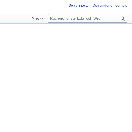
Se connecter
Demander un compte
R
Plus
e
c
h
e
r
c
h
e
r