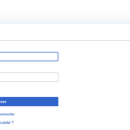
ter
onnecter
oublié ?