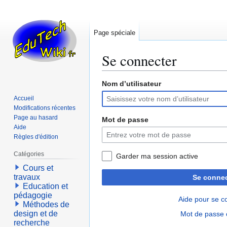
Page spéciale
Se connecter
Nom d’utilisateur
Aller
Aller
à
à
Accueil
la
la
Modifications récentes
navigation
recherche
Page au hasard
Mot de passe
Aide
Règles d'édition
Catégories
Garder ma session active
Cours et
travaux
Se connec
Education et
pédagogie
Aide pour se c
Méthodes de
design et de
Mot de passe 
recherche