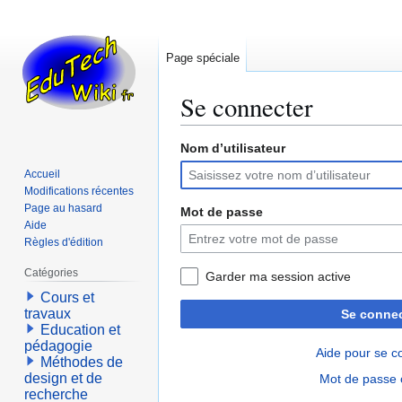
Page spéciale
Se connecter
Nom d’utilisateur
Aller
Aller
à
à
Accueil
la
la
Modifications récentes
navigation
recherche
Page au hasard
Mot de passe
Aide
Règles d'édition
Catégories
Garder ma session active
Cours et
travaux
Se connec
Education et
pédagogie
Aide pour se c
Méthodes de
design et de
Mot de passe 
recherche