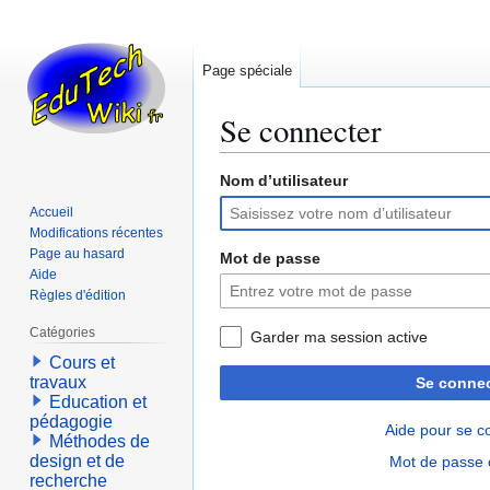
Page spéciale
Se connecter
Nom d’utilisateur
Aller
Aller
à
à
Accueil
la
la
Modifications récentes
navigation
recherche
Page au hasard
Mot de passe
Aide
Règles d'édition
Catégories
Garder ma session active
Cours et
travaux
Se connec
Education et
pédagogie
Aide pour se c
Méthodes de
design et de
Mot de passe 
recherche