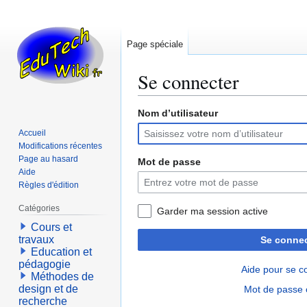
Page spéciale
Se connecter
Nom d’utilisateur
Aller
Aller
à
à
Accueil
la
la
Modifications récentes
navigation
recherche
Page au hasard
Mot de passe
Aide
Règles d'édition
Catégories
Garder ma session active
Cours et
travaux
Se connec
Education et
pédagogie
Aide pour se c
Méthodes de
design et de
Mot de passe 
recherche