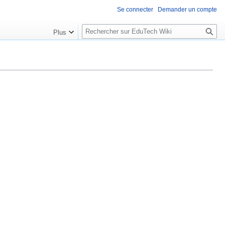
Se connecter
Demander un compte
R
Plus
e
c
h
e
r
c
h
e
r