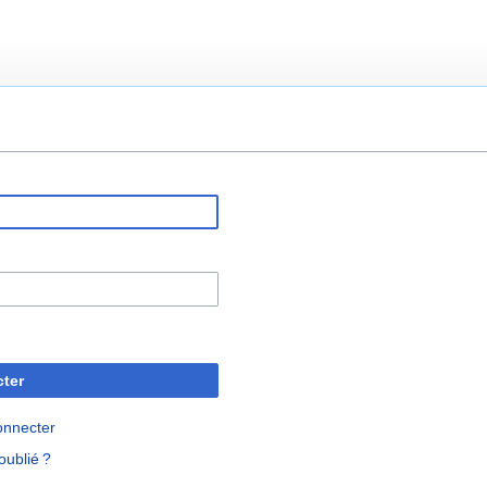
ter
onnecter
oublié ?