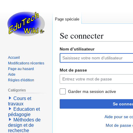
Page spéciale
Se connecter
Nom d’utilisateur
Aller
Aller
à
à
Accueil
la
la
Modifications récentes
navigation
recherche
Page au hasard
Mot de passe
Aide
Règles d'édition
Catégories
Garder ma session active
Cours et
travaux
Se connec
Education et
pédagogie
Aide pour se c
Méthodes de
design et de
Mot de passe 
recherche